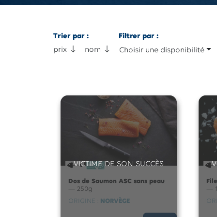
Trier par :
Filtrer par :
prix
nom
Choisir une disponibilité
VICTIME DE SON SUCCÈS
V
Dos de Saumon ASC sans peau
Fil
— 250g
— 
ORIGINE :
NORVÈGE
ORI