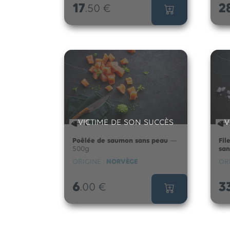
17
2
.50
€
VICTIME DE SON SUCCÈS
V
Poêlée de saumon sans peau
—
Fil
500g
sa
ORIGINE :
NORVÈGE
ORI
6
3
.00
€