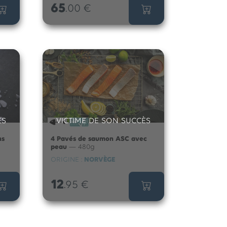
65
.00
€
ÈS
VICTIME DE SON SUCCÈS
ns
4 Pavés de saumon ASC avec
peau
— 480g
ORIGINE :
NORVÈGE
12
.95
€