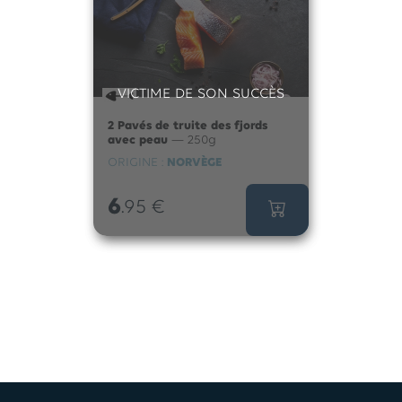
VICTIME DE SON SUCCÈS
2 Pavés de truite des fjords
avec peau
— 250g
ORIGINE :
NORVÈGE
6
.95
€