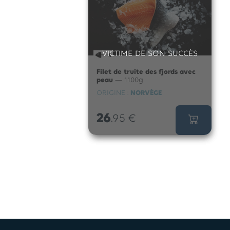
VICTIME DE SON SUCCÈS
Filet de truite des fjords avec
peau
— 1100g
ORIGINE :
NORVÈGE
26
.95
€