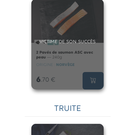
VICTIME DE SON SUCCÈS
2 Pavés de saumon ASC avec
peau
— 240g
ORIGINE :
NORVÈGE
6
.70
€
TRUITE