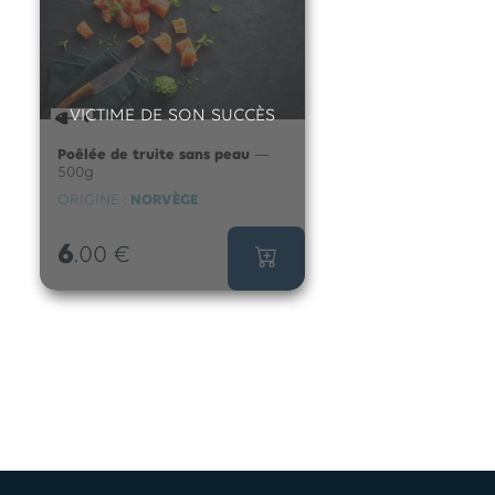
VICTIME DE SON SUCCÈS
Poêlée de truite sans peau
—
500g
ORIGINE :
NORVÈGE
6
.00
€