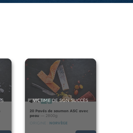
ÈS
VICTIME DE SON SUCCÈS
s
20 Pavés de saumon ASC avec
peau
— 2800g
ORIGINE :
NORVÈGE