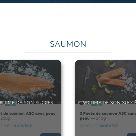
SAUMON
ICTIME DE SON SUCCÈS
VICTIME DE SON SUCC
et de saumon ASC avec peau
2 Pavés de saumon ASC san
1200g
peau
— 240g
GINE :
NORVÈGE
ORIGINE :
NORVÈGE