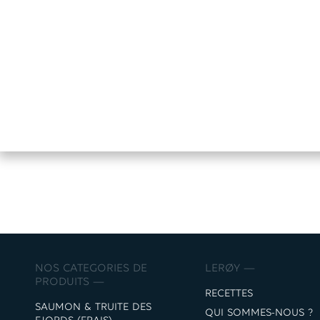
NOS CATEGORIES DE
LERØY —
PRODUITS —
RECETTES
SAUMON & TRUITE DES
QUI SOMMES-NOUS ?