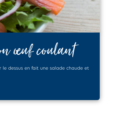
on œuf coulant
r le dessus en fait une salade chaude et