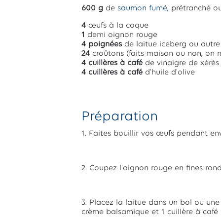
600 g
de
saumon fumé
, prétranché o
4
œufs à la coque
1
demi oignon rouge
4 poignées
de laitue iceberg ou autre
24
croûtons (faits maison ou non, on 
4 cuillères à café
de vinaigre de xérè
4 cuillères à café
d'huile d'olive
Préparation
1. Faites bouillir vos œufs pendant env
2. Coupez l'oignon rouge en fines rond
3. Placez la laitue dans un bol ou une
crème balsamique et 1 cuillère à café d