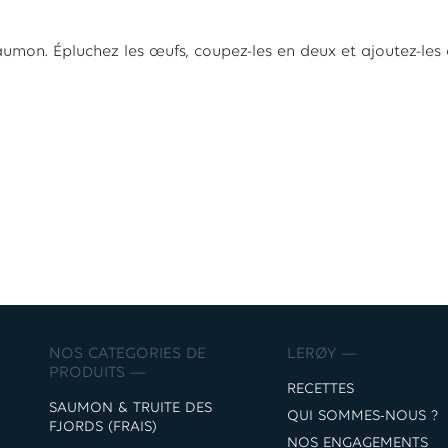
saumon. Épluchez les œufs, coupez-les en deux et ajoutez-les 
NOS CATEGORIES DE
LERØY —
PRODUITS —
RECETTES
SAUMON & TRUITE DES
QUI SOMMES-NOUS ?
FJORDS (FRAIS)
NOS ENGAGEMENTS